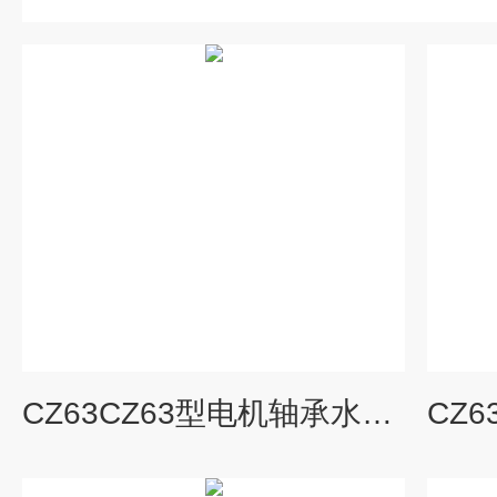
CZ63CZ63型电机轴承水泵齿轮箱分体式测振仪