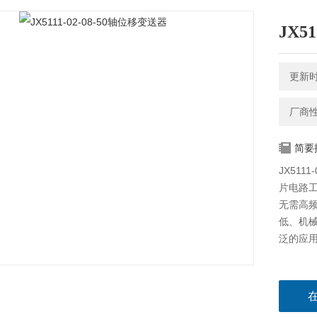
JX5
更新时间
厂商
简要
JX51
片电路
无需高
低、机
泛的应