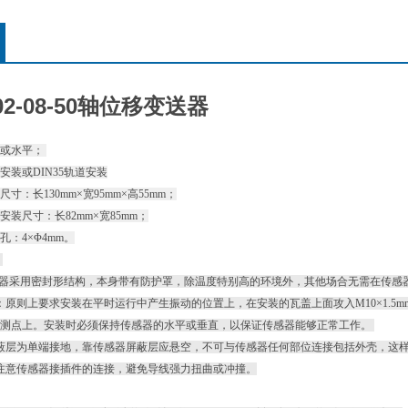
-02-08-50轴位移变送器
直或水平；
安装或DIN35轨道安装
30mm×宽95mm×高55mm；
长82mm×宽85mm；
×Φ4mm。
：
器采用密封形结构，本身带有防护罩，除温度特别高的环境外，其他场合无需在传感
则上要求安装在平时运行中产生振动的位置上，在安装的瓦盖上面攻入M10×1.5mm的
被测点上。安装时必须保持传感器的水平或垂直，以保证传感器能够正常工作。
层为单端接地，靠传感器屏蔽层应悬空，不可与传感器任何部位连接包括外壳，这样
意传感器接插件的连接，避免导线强力扭曲或冲撞。