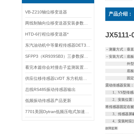
VB-Z210轴位移变送器
产品介绍：
两线制轴向位移变送器安装参数说明
JX5111
HTD-6行程位移变送器*
东汽油动机中等量程传感器DET300A
－测量方式：垂
SFPP3（KR939SB3）三参数探头技术参数
－安装方式：底板
外型尺寸：长1
看完本篇你会对撞击子监测装置有更多了解
底板安装尺寸：
供应位移传感器LVDT 东方机组使用 原装产品
固定孔：4
震动传感器安装
总线RS485振动传感器输出
1、VS型传感
2、安装位置：原
低频振动传感器产品更新
将传感器固定在
7701美国Dytran低频压电式加速度传感器
3、传感器屏蔽
4、安装时应注
故障监测