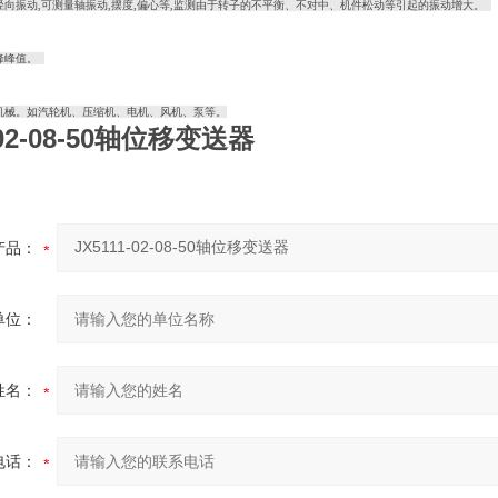
径向振动,可测量轴振动,摆度,偏心等,监测由于转子的不平衡、不对中、机件松动等引起的振动增大。
峰峰值。
机械。如汽轮机、压缩机、电机、风机、泵等。
-02-08-50轴位移变送器
产品：
单位：
姓名：
电话：