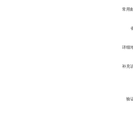
常用
详细
补充
验