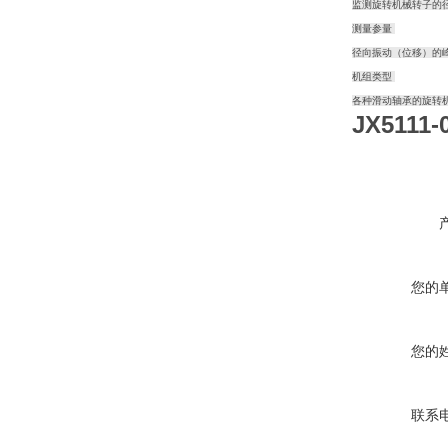
监测旋转机械转子的
测量参量
径向振动（位移）的
机组类型
各种滑动轴承的旋转
JX5111
您的
您的
联系