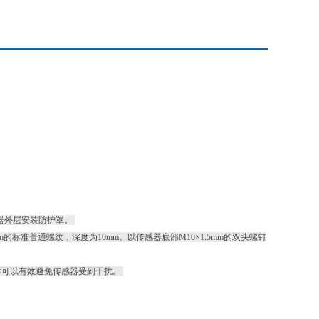
器外层安装防护罩。
标准普通螺纹，深度为10mm。以传感器底部M10×1.5mm的双头螺钉
可以有效避免传感器受到干扰。