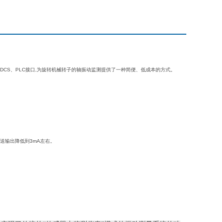
给DCS、PLC接口,为旋转机械转子的轴振动监测提供了一种简便、低成本的方式。
送输出降低到3mA左右。