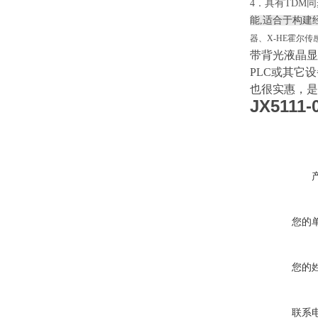
4．具有TDM
能,适合于构建
器、X-HE霍尔
带背光液晶显
PLC或其它
也很实惠，是
JX511
您的
您的
联系