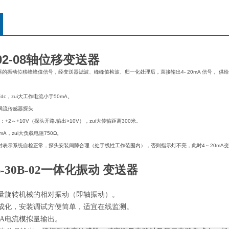
1-02-08轴位移变送器
器的振动位移峰峰值信号，经变送器滤波、峰峰值检波、归一化处理后，直接输出4- 20mA 信号， 供
Vdc，zui大工作电流小于50mA。
涡流传感器探头
+2～+10V（探头开路,输出>10V），zui大传输距离300米。
mA，zui大负载电阻750Ω。
时表示系统自检正常，探头安装间隙合理（处于线性工作范围内），否则指示灯不亮，此时4～20mA变
。
B-30B-02一体化振动 变送器
量旋转机械的相对振动（即轴振动）。
集成化，安装调试方便简单，适宜在线监测。
0mA电流模拟量输出。