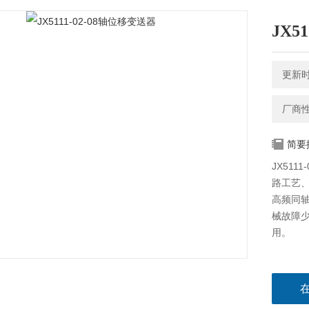
JX5
更新时间
厂商
简要
JX51
路工艺
高频同
械故障
用。