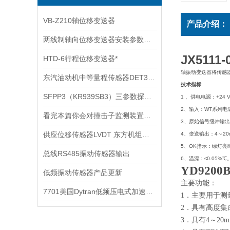
VB-Z210轴位移变送器
产品介绍：
两线制轴向位移变送器安装参数说明
JX511
HTD-6行程位移变送器*
轴
振动变送器
将传感
东汽油动机中等量程传感器DET300A
技术指标
SFPP3（KR939SB3）三参数探头技术参数
1 、供电电源：+24 
2、输入：WT系列电
看完本篇你会对撞击子监测装置有更多了解
3、原始信号缓冲输出：
供应位移传感器LVDT 东方机组使用 原装产品
4、变送输出：4～20
5、OK指示：绿灯亮
总线RS485振动传感器输出
6、温漂：≤0.05%℃
YD9200
低频振动传感器产品更新
主要功能：
7701美国Dytran低频压电式加速度传感器
1．主要用于测
2．具有高度
3．具有4～2