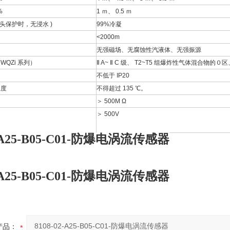
%
1 ｍ、 0.5 ｍ
接头保护时，无浸水 )
99%冷凝
<2000m
无强磁场、无腐蚀性汽液体、无强振源
WQZi 系列）
Ⅱ A~ Ⅱ C 级、 T2~T5 组爆炸性气体混合物的
不低于 IP20
温度
不得超过 135 ℃。
＞ 500M Ω
＞ 500V
2-A25-B05-C01-防爆电涡流传感器
2-A25-B05-C01-防爆电涡流传感器
产品：