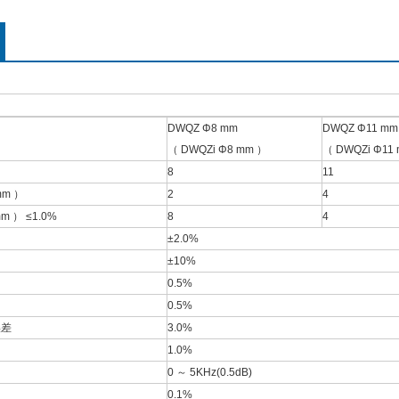
DWQZ Φ8 mm
DWQZ Φ11 mm
（ DWQZi Φ8 mm ）
（ DWQZi Φ11
）
8
11
m ）
2
4
 ） ≤1.0%
8
4
±2.0%
±10%
0.5%
0.5%
误差
3.0%
1.0%
0 ～ 5KHz(0.5dB)
0.1%