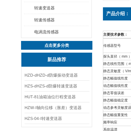
转速变送器
产品介绍：
转速传感器
电涡流传感器
主要技术参数：
点击更多分类
传感器型号
探头直径（ mm 
新品推荐
静态线性范围（ m
静态灵敏度（ V/mm
HZD-dHZD-d防爆振动变送器
静态幅值线性度
HZS-dHZS-d防爆转速变送器
动态幅值线性度
静态零值误差
HUT-81油箱油位行程变送器
静态幅值稳定度
HZW-I轴向位移（胀差）变送器
动态参考灵敏度
静态幅值重复性
HZS-04-I转速变送器
频率响应
系统温漂