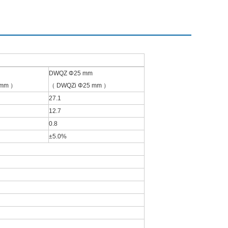
DWQZ Φ25 mm
 mm ）
（ DWQZi Φ25 mm ）
27.1
12.7
0.8
±5.0%