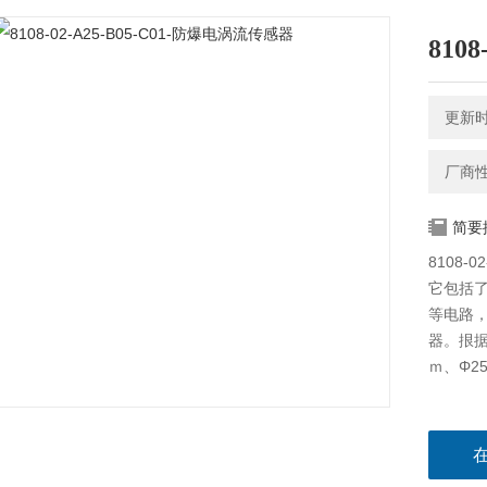
810
更新时间
厂商
简要
8108-
它包括
等电路
器。拫据
ｍ、Φ2