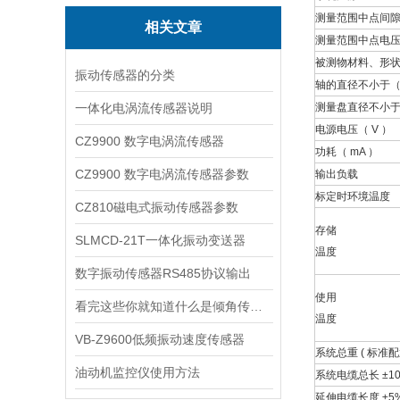
测量范围中点间隙（
相关文章
测量范围中点电压（
被测物材料、形
振动传感器的分类
轴的直径不小于（ 
一体化电涡流传感器说明
测量盘直径不小于（
电源电压（ V ）
CZ9900 数字电涡流传感器
功耗（ mA ）
CZ9900 数字电涡流传感器参数
输出负载
标定时环境温度
CZ810磁电式振动传感器参数
存储
SLMCD-21T一体化振动变送器
温度
数字振动传感器RS485协议输出
使用
看完这些你就知道什么是倾角传感器了
温度
VB-Z9600低频振动速度传感器
系统总重 ( 标准配
油动机监控仪使用方法
系统电缆总长 ±1
延伸电缆长度 ±5