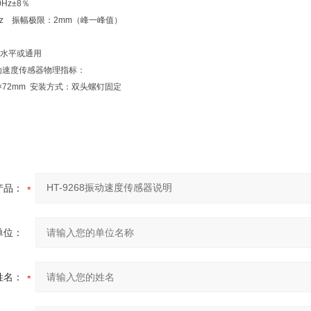
0Hz±8％
Hz 振幅极限：2mm（峰一峰值）
g
或水平或通用
ZH振动速度传感器物理指标：
5×72mm 安装方式：双头螺钉固定
产品：
单位：
姓名：