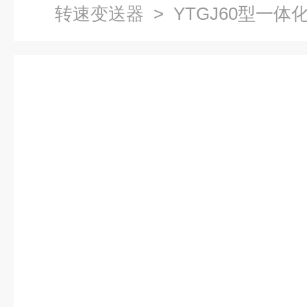
转速变送器
> YTGJ60型一