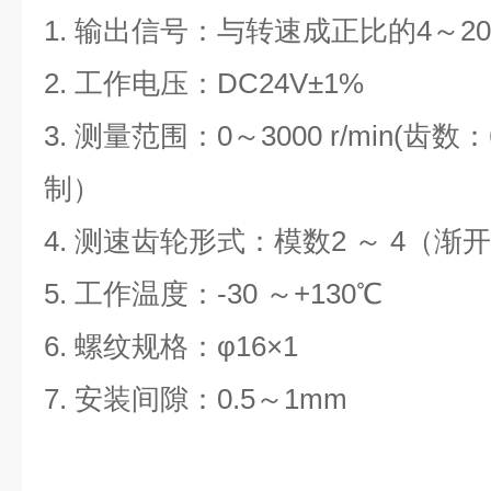
1.
输出信号：与转速成正比的
4
～
2
2.
工作电压：
DC24V±1%
3.
测量范围：
0
～
3000
r/min(
齿数：
制）
4.
测速齿轮形式：模数
2
～
4
（渐开
5.
工作温度：
-30
～
+130
℃
6.
螺纹规格：
φ16×1
7.
安装间隙：
0.5
～
1mm