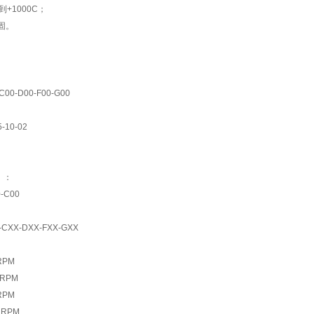
到+1000C；
凝固。
C00-D00-F00-G00
5-10-02
）：
0-C00
-CXX-DXX-FXX-GXX
RPM
 RPM
RPM
 RPM