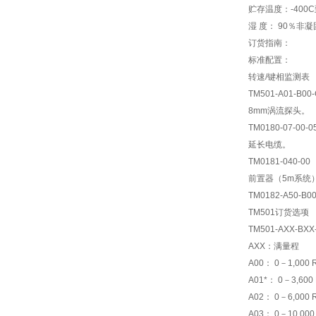
贮存温度：-400C
湿 度： 90％非
订货指南：
标准配置：
转速/键相监测表
TM501-A01-B00-
8mm涡流探头。
TM0180-07-00-0
延长电缆。
TM0181-040-00
前置器（5m系统
TM0182-A50-B0
TM501订货选项
TM501-AXX-BXX
AXX：满量程
A00： 0－1,000 
A01*： 0－3,600
A02： 0－6,000 
A03： 0－10,000