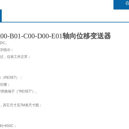
轴向位移变送器
00-B01-C00-D00-E01
VDC。
ED指示：
过，仪表工作正常；
（RESET）：
位键；
旁路端子（“RESET”）。
m，其它尺寸见TM表尺寸图；
到+650C；