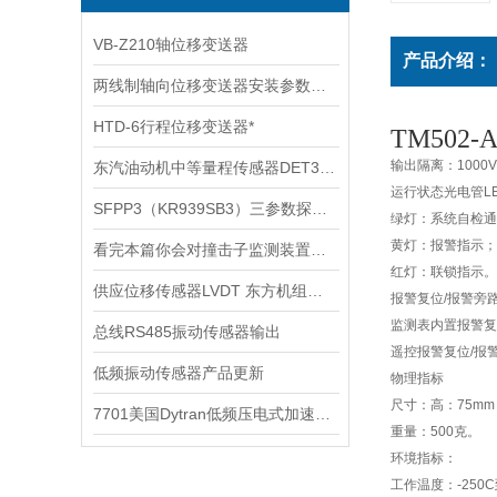
VB-Z210轴位移变送器
产品介绍：
两线制轴向位移变送器安装参数说明
HTD-6行程位移变送器*
TM502-A
输出隔离：1000
东汽油动机中等量程传感器DET300A
运行状态光电管L
SFPP3（KR939SB3）三参数探头技术参数
绿灯：系统自检通
黄灯：报警指示；
看完本篇你会对撞击子监测装置有更多了解
红灯：联锁指示。
供应位移传感器LVDT 东方机组使用 原装产品
报警复位/报警旁路
监测表内置报警复
总线RS485振动传感器输出
遥控报警复位/报警
低频振动传感器产品更新
物理指标
尺寸：高：75m
7701美国Dytran低频压电式加速度传感器
重量：500克。
环境指标：
工作温度：-250C