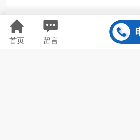
详情介绍
首页
留言
M502-A02-B00-C00-D00-E
轴向位
I.
概述
本系统由三部分组成，即一个
ICP
送保护表，一个可选的显示单元。
监测表可以输出振动的加速度、速
极报警继电器输出。