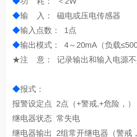
◆
功 耗： ＜2W
◆
输 入： 磁电或压电传感器
◆
输入点数： 1点
◆
输出模式： 4～20mA（负载≤50
★
注 意： 记录输出和输入电源不
◆
报式：
报警设定点 2点（+警戒,+危险，）
继电器状态 常失电
继电器输出 2组常开继电器（警戒