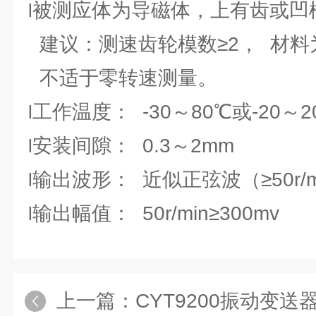
被测应体为导磁体，上有齿或凹
l
建议：测速齿轮模数≥2， 材料
不适于零转速测量。
工作温度： -30～80℃或-20～
l
安装间隙： 0.3～2mm
l
输出波形： 近似正弦波（≥50r/m
l
输出幅值： 50r/min≥300mv
l
上一篇：
CYT9200振动变送