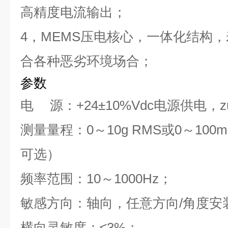
高精度电流输出；
4
，
MEMS
压电核心，一体化结构，
合各种恶劣环境场合；
参数
电
源：
+24±10%Vdc
电源供电，z
测量量程：
0
～
10g
RMS
或
0
～
100m
可选）
频率范围：
10
～
1000Hz
；
敏感方向：轴向，任意方向
/
角度安
横向灵敏度：
≤
3%
；