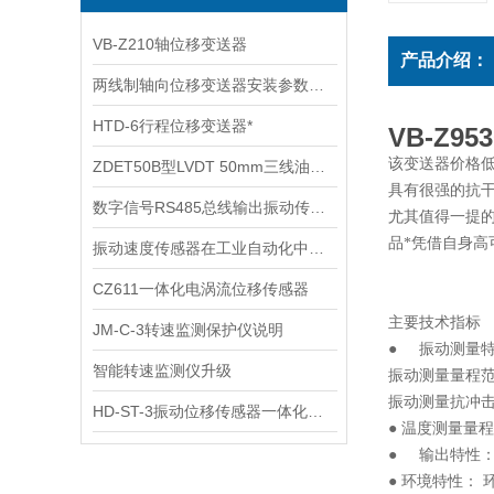
VB-Z210轴位移变送器
产品介绍：
两线制轴向位移变送器安装参数说明
HTD-6行程位移变送器*
VB-Z9
该变送器价格低
ZDET50B型LVDT 50mm三线油动机位移传感器
具有很强的抗
数字信号RS485总线输出振动传感器 变送器参数说明
尤其值得一提
品*凭借自身
振动速度传感器在工业自动化中的关键作用
CZ611一体化电涡流位移传感器
主要技术指标
JM-C-3转速监测保护仪说明
● 振动测量
智能转速监测仪升级
振动测量量程范围
振动测量抗冲
HD-ST-3振动位移传感器一体化变送器
● 温度测量量
● 输出特性： 
● 环境特性： 环