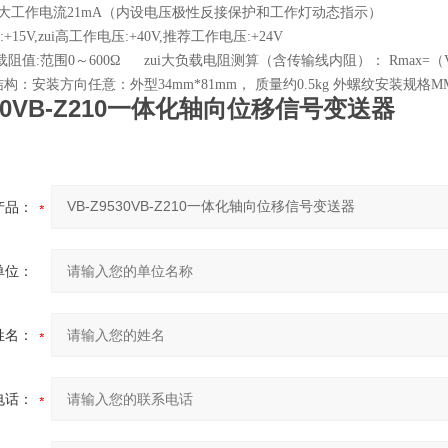
 zui大工作电流21mA（内设电压极性反接保护和工作灯动态指示）
+15V,zui高工作电压:+40V,推荐工作电压:+24V
负载阻值:范围0～600Ω zui大负载电阻测算（含传输线内阻）： Rmax=（V-
构：安装方向任意：外型34mm*81mm， 质量约0.5kg 外螺纹安装规格MM2
530VB-Z210一体化轴向位移信号变送器
产品：
单位：
姓名：
电话：