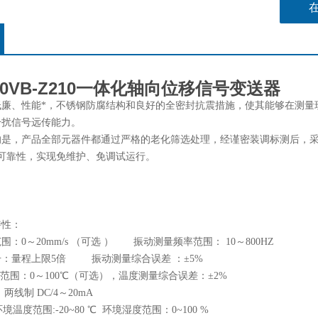
530VB-Z210一体化轴向位移信号变送器
廉、性能*，不锈钢防腐结构和良好的全密封抗震措施，使其能够在测量现
干扰信号远传能力。
的是，产品全部元器件都通过严格的老化筛选处理，经谨密装调标测后，
高可靠性，实现免维护、免调试运行。
特性：
：0～20mm/s （可选 ） 振动测量频率范围： 10～800HZ
击：量程上限5倍 振动测量综合误差 ：±5%
程范围：0～100℃（可选），温度测量综合误差：±2%
两线制 DC/4～20mA
境温度范围:-20~80 ℃ 环境湿度范围：0~100 %