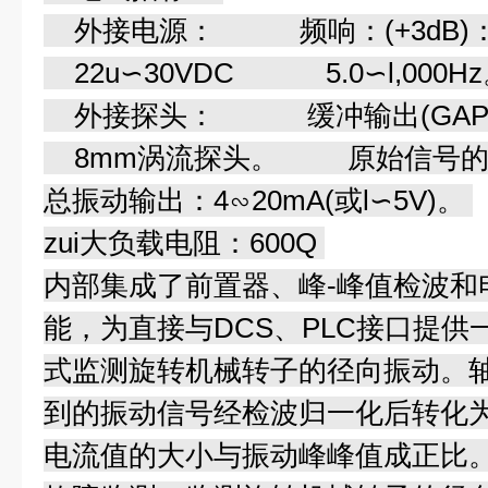
外接电源： 频响：(+3dB)
22u∽30VDC 5.0∽l,000H
外接探头： 缓冲输出(GAP
8mm涡流探头。 原始信号的
总振动输出：4∽20mA(或l∽5V)。
zui大负载电阻：600Q
内部集成了前置器、峰-峰值检波和
能，为直接与DCS、PLC接口提
式监测旋转机械转子的径向振动。
到的振动信号经检波归一化后转化
电流值的大小与振动峰峰值成正比