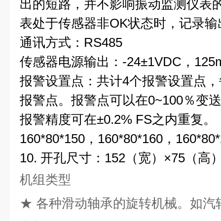
出的短路，并不影响振动监测仪表
表处于传感器非OK状态时，记录输
通讯方式：RS485
传感器电源输出：-24±1VDC，125
报警设置点：共计4个报警设置点，
报警点。报警点可以在0~100％变
报警精度可在±0.2% FS之内重复。
160*80*150，160*80*160，160*80*
10.
开孔尺寸：
152
（宽）
×75
（高
机组类型
★
各种滑动轴承的旋转机械。如汽