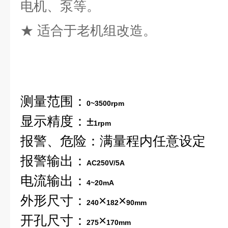
电机、泵等。
★
适合于老机组改造。
测量范围：
0~3500rpm
显示精度：±
1rpm
报警、危险：满量程内任意设定
报警输出：
AC250V/5A
电流输出：
4~20mA
外形尺寸：
×
×
240
182
90mm
开孔尺寸：
×
275
170mm