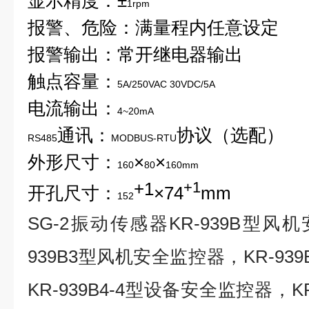
显示精度：±
1rpm
报警、危险：满量程内任意设定
报警输出：常开继电器输出
触点容量：
5A/250VAC 30VDC/5A
电流输出：
4~20mA
通讯：
协议（选配）
RS485
MODBUS-RTU
外形尺寸：
×
×
160
80
160mm
+1
+1
开孔尺寸：
×
74
mm
152
SG-2
振动传感器KR-939B型风
939B3型风机安全监控器，KR-9
KR-939B4-4型设备安全监控器，