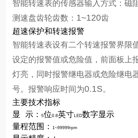
智能转速表的传感器输入方式：磁
1~120
测速盘齿轮齿数：
齿
超速保护和转速报警
智能转速表设有二个转速报警界限
设定的报警值或危险值，前面板上
灯亮，同时报警继电器或危险继电
0.1S
号。报警响应时间为
。
主要技术指标
显
示：
位
英寸
数字显示
5
0.8
LED
量程范围：
1~99999rpm