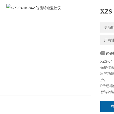
XZS
更新时间
厂商
简要
XZS-
保护仪
出等功
护。
传感器
智能转
测速盘齿