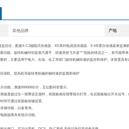
其他品牌
产地
能转速监控仪，配接X-CZ磁阻式传感器、XD系列电涡流传感器、X-HE霍尔传感器来
展功能。旋转机械特别是蒸汽透平，转速突然飞升是***危险的情况之一，有可能带
要的，主要适用于电力、石油、化工等部门旋转机械转速的监控和保护。本装置具有
压缩机、鼓风机等旋转类机械的轴转速的监视和保护.
显示功能，测速99999转/分，五位数码管显示。
当所测速度超过任一报警设定值时，前面板相应报警指示灯亮，在后面板输出开关信号
数、时间可通过前面板按键设置。
具有存储功能，以备查询。
输入电路故障具有指示功能。
电流输出接口，可与计算机、DCS、PLC系统,无纸记录仪等设备连接。