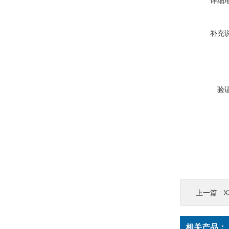
详细
补充
验
上一篇 :
X
相关产品：