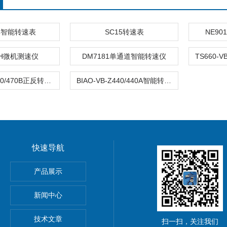
04智能转速表
SC15转速表
NE9
ACH微机测速仪
DM7181单通道智能转速仪
QAN-VB-Z470/470B正反转监测仪
BIAO-VB-Z440/440A智能转速/零转速检测仪
快速导航
产品展示
器
新闻中心
技术文章
扫一扫，关注我们