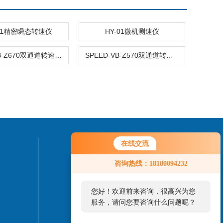
011精密瞬态转速仪
HY-01微机测速仪
TS660-VB-Z670双通道转速监测仪
SPEED-VB-Z570双通道转速/零转速监测表
在线交流
联系我们
咨询热线：18180094232
您好！欢迎前来咨询，很高兴为您
服务，请问您要咨询什么问题呢？