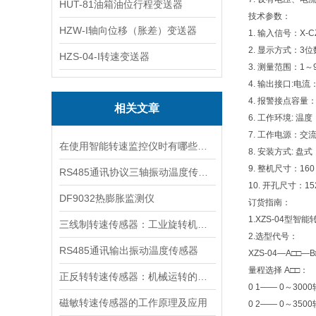
HUT-81油箱油位行程变送器
技术参数：
HZW-I轴向位移（胀差）变送器
1. 输入信号：X
2. 显示方式：3位
HZS-04-I转速变送器
3. 测量范围：1～
4. 输出接口:电流
4. 报警接点容量：A
相关文章
6. 工作环境: 温
7. 工作电源：交流 
在使用智能转速监控仪时有哪些需要我们注意的呢
8. 安装方式: 盘式
9. 整机尺寸：16
RS485通讯协议三轴振动温度传感器
10. 开孔尺寸：1
DF9032热膨胀监测仪
订货指南：
1.XZS-04型
三线制转速传感器：工业旋转机械的精准监测核心
2.选型代号：
RS485通讯输出振动温度传感器
XZS-04—A□□—
量程选择 A□□：
正反转转速传感器：机械运转的智能监控者
0 1—— 0～3000
磁敏转速传感器的工作原理及应用
0 2—— 0～3500