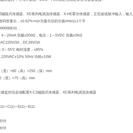
-CZ磁阻式传感器、XD系列电涡流传感器、X-HE霍尔传感器，正弦波或脉冲输入，输入电压
数码管显示，±0.02%×n(n为显示仪的示值r/min)±1个字
99999转/分，
：4～20mA 负载≤500Ω，电压：1～5VDC 负载≥5KΩ
C220V/3A，DC28V/3A
度：0～55℃ 相对湿度：≤95%
220VAC±10% 50Hz 功耗≤10W
0（宽）×80（高）×250（深）mm
52（宽）×75（高）mm
智能转速监控仪必须配置X-CZ磁阻式传感器、XD系列电涡流传感器
B□□—C□□—D□□—E□□
转/分
转/分