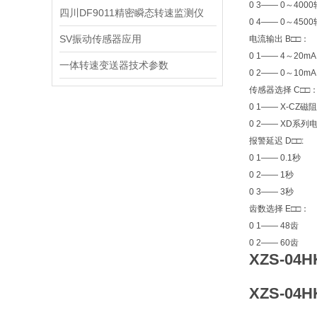
0 3—— 0～4000
四川DF9011精密瞬态转速监测仪
0 4—— 0～4
SV振动传感器应用
电流输出 B□□：
0 1—— 4～20mA
一体转速变送器技术参数
0 2—— 0～10mA
传感器选择 C□□
0 1—— X-CZ
0 2—— XD
报警延迟 D□□:
0 1—— 0.1秒
0 2—— 1秒
0 3—— 3秒
齿数选择 E□□：
0 1—— 48齿
0 2—— 60齿
XZS-04
XZS-04