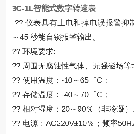
3C-1L智能式数字转速表
?? 仪表具有上电和掉电误报警抑
～45 秒能自锁报警输出。
?? 环境要求:
?? 周围无腐蚀性气体、无强磁场等
?? 使用温度：-10～65゜C；
?? 存储温度：-40～70゜C；
?? 相对湿度：20～90％（非冷凝）
?? 电源：AC220V±10％；频率50