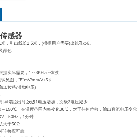
速传感器
1米，引出线长1.5米，(根据用户需要)出线孔ф6。
线编号及颜色
根据实际需要，1～3KHz正弦波
试见图，“E”mV/mm/V±5﹪
移/激励电压)
﹪
杆引导端拉出时,次级1电压增加，次级2电压减少
0～150℃，在温度范围内每变化38℃，对于任何位移，输出直流电压变化不
00V、50Hz，1分钟
抗大于50Ω
导杆连接应可靠