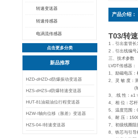
转速变送器
产品介绍：
转速传感器
电涡流传感器
T03/转
1．引出套管长
点击更多分类
2．引出
三、技术参数
新品推荐
LVDT传感器：
1、励磁电压：
HZD-dHZD-d防爆振动变送器
2、灵 敏 度：测
(输出/位
HZS-dHZS-d防爆转速变送器
3、.线 性：±1
HUT-81油箱油位行程变送器
4、相 位：芯
5、温度范围：
HZW-I轴向位移（胀差）变送器
6、耐 压：15
HZS-04-I转速变送器
7、初级线圈阻
8、铁芯与引