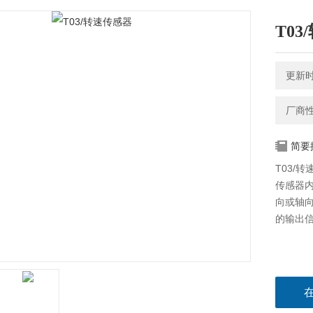
T0
更新时间
厂商
简要
T03/
传感器
向或轴
的输出