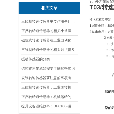
9、外壳在装
T03/转
相关文章
技术指标及安装
三线制转速传感器主要作用是什么呢？
1.线圈电阻：38
正反转转速传感器的相关小常识，一起来了解一下
2.输出电压：为
3．外形尺寸：外
磁阻式转速传感器在工业自动化中的应用前景
1）安装螺纹：
三线制转速传感器的相关知识普及
2）螺杆长度：
3）传感器线
振动传感器的分类
选购转速传感器需要了解哪些常识
安装转速传感器要注意的事项有哪些
三线制转速传感器：工业旋转机械的精准监测核心
您的
正反转转速传感器：机械运转的智能监控者
提升设备运维效率：DF6100-磁电式转速传感器的故障预警能力
您的