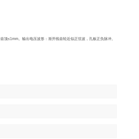
距齿顶≤1mm。输出电压波形：渐开线齿轮近似正弦波，孔板正负脉冲。