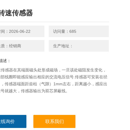
3/转速传感器
：2026-06-22
访问量：685
性质：经销商
生产地址：
描述：
转速传感器在其端面磁头处形成磁场，一旦该处磁阻发生变化，
内部线圈即能感应输出相应的交流电压信号.传感器可安装在径
向，传感器端面距齿枯（气隙）1mm左右，距离越小，感应出
信号就越大，传感器输出为双芯屏蔽线。
在线询价
联系我们