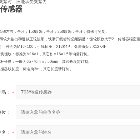
配夹紧时，应能承受夹紧力
速传感器
0欧姆左右，全牙；150欧姆，全牙；250欧姆，全牙；特殊可另制。
获得较大输出和近似正弦波形，铁渐开线齿轮必须满足：齿轮模数大于2，传感器端面
壳为M16×100，引线插座：X12K4P，引线插头：X12K4P
标准为M16×1，其它如M16×1.5等均需订制。
一般为65~70mm，50mm，其它长度需订制。
长度：标准为3m，其它长度请订制。
产品：
单位：
姓名：