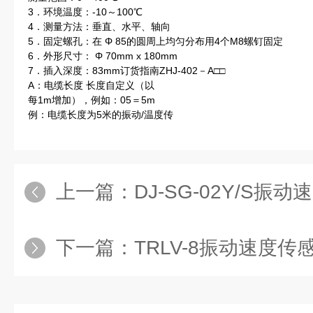
3．环境温度：-10～100℃
4．测量方法：垂直、水平、轴向
5．固定螺孔：在 Φ 85的圆周上均匀分布用4个M8螺钉固定
6．外形尺寸： Φ 70mm x 180mm
7．插入深度：83mm订货指南ZHJ-402－A□□
A：电缆长度 长度自定义（以
每1m增加），例如：05＝5m
例：电缆长度为5米的振动/温度传
上一篇：
DJ-SG-02Y/S振
下一篇：
TRLV-8振动速度传