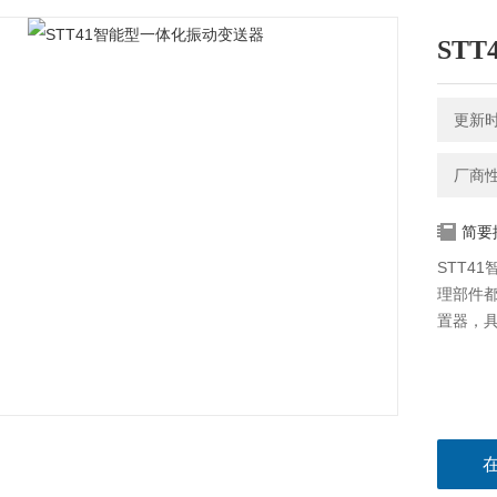
ST
更新时间
厂商
简要
STT4
理部件都
置器，