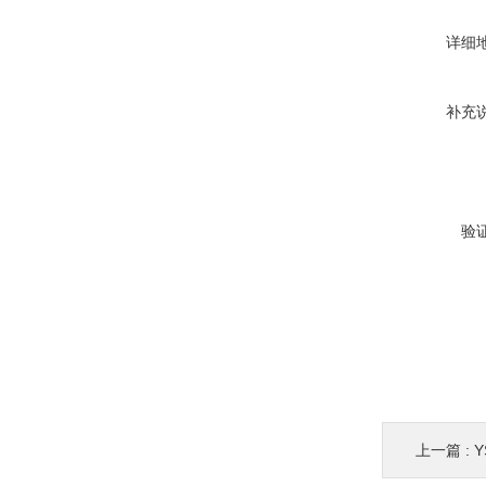
详细
补充
验
上一篇 :