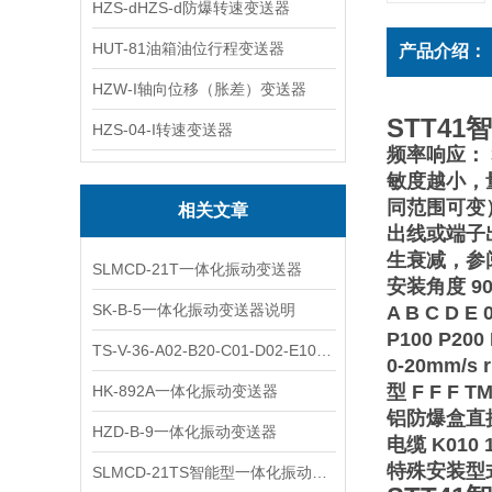
HZS-dHZS-d防爆转速变送器
HUT-81油箱油位行程变送器
产品介绍：
HZW-I轴向位移（胀差）变送器
STT4
HZS-04-I转速变送器
频率响应： 
敏度越小，量
同范围可变
相关文章
出线或端子出
生衰减，参
SLMCD-21T一体化振动变送器
安装角度 90°±
SK-B-5一体化振动变送器说明
A B C D E
P100 P200
TS-V-36-A02-B20-C01-D02-E10一体化振动变送器
0-20mm/s
型 F F F 
HK-892A一体化振动变送器
铝防爆盒直接
HZD-B-9一体化振动变送器
电缆 K010 
特殊安装型式 0
SLMCD-21TS智能型一体化振动变送器