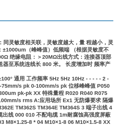
大可测量程：同灵敏度相关联，灵敏度越大，量 程越小，灵
±1000um（峰峰值）低频端 （根据灵敏度不
00Ω 绝缘电阻：＞20MΩ出线方式：连接器顶部
器至系统连线长 800 米。 长度增加时 频率产
° 通用 工作频率 5Hz 5Hz 10Hz - - - - - 2 -
k 0-75mm/s pk 0-100mm/s pk 位移峰峰值 P050
 0-300um pk-pk XX 特殊量程 R020 R040 R075
 0-100mm/s rms A:应用场所 Ex1 无防爆要求 隔爆
M362E TM362S TM364E TM364S 3 端子出线 4
出线 000 010 不配电缆 1m耐腐蚀高强度屏蔽
1.25-8 * 04 M10×1-8 06 M10×1.5-8 XX