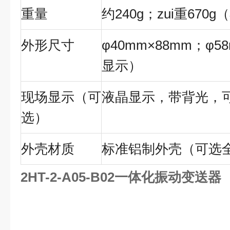
重量
约
240g
；zui重
670g
（
外形尺寸
φ40mm×88mm
；
φ5
显示）
现场显示（可
液晶显示，带背光，
选）
外壳材质
标准铝制外壳（可选
2HT-2-A05-B02一体化振动变送器