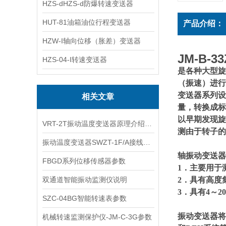
HZS-dHZS-d防爆转速变送器
HUT-81油箱油位行程变送器
产品介绍：
HZW-I轴向位移（胀差）变送器
JM-B-
HZS-04-I转速变送器
是各种大型旋
（振速）进行
变送器系列设
相关文章
量，转换成标
以早期发现旋
VRT-2T振动温度变送器原理介绍与工业现场安装要点
测由于转子的
振动温度变送器SWZT-1F/A接线说明
轴振动变送器
FBGD系列位移传感器参数
1
．主要用于
双通道智能振动监测仪说明
2
．具有高度
3
．具有4～2
SZC-04BG智能转速表参数
振动变送器将
机械转速监测保护仪-JM-C-3G参数