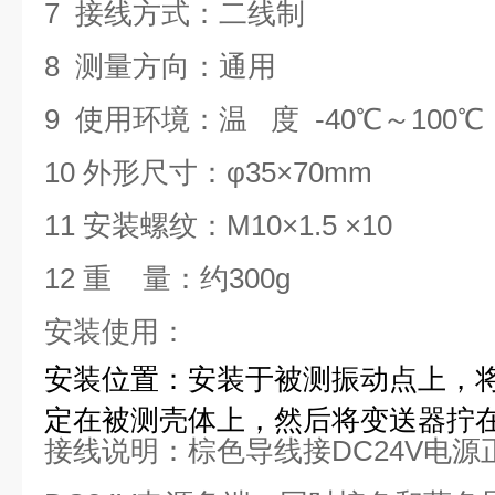
7
接线方式：二线制
8
测量方向：通用
9
使用环境：温 度 -40℃～100℃
10
外形尺寸：φ35×70mm
11
安装螺纹：M10×1.5 ×10
12
重 量：约300g
安装使用：
安装位置：安装于被测振动点上，
定在被测壳体上，然后将变送器拧
接线说明：棕色导线接
DC24V
电源