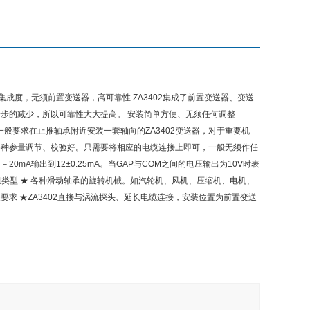
成度，无须前置变送器，高可靠性 ZA3402集成了前置变送器、变送
进一步的减少，所以可靠性大大提高。 安装简单方便、无须任何调整
一般要求在止推轴承附近安装一套轴向的ZA3402变送器，对于重要机
经将各种参量调节、校验好。只需要将相应的电缆连接上即可，一般无须作任
mA输出到12±0.25mA。当GAP与COM之间的电压输出为10V时表
组类型 ★ 各种滑动轴承的旋转机械。如汽轮机、风机、压缩机、电机、
装要求 ★ZA3402直接与涡流探头、延长电缆连接，安装位置为前置变送