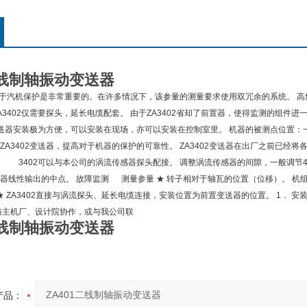
二线制轴振动变送器
对于汽机保护是非常重要的。在许多情况下，该参量的测量要求使用双冗余的系统。 高集
A3402仅需要探头，延长电缆配套。 由于ZA3402省却了前置器，使得监测的组件
置变送器安装极为方便，可以安装在现场，亦可以安装在控制室里。 机器的被测点位置：
ZA3402变送器，提高对于机器的保护的可靠性。 ZA3402变送器在出厂之前已
 3402可以与本公司的涡流传感器探头配接。 调整涡流传感器的间隙，一般调节4－20
器线性输出的中点。 故障监测 测量参量 ★ 转子相对于轴瓦的位置（位移）。 机
★ ZA3402直接与涡流探头、延长电缆连接，安装位置为前置变送器的位置。 1． 安
与主机厂、设计院协作，或与我公司联
二线制轴振动变送器
产品：