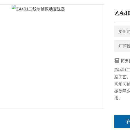
ZA
更新时间
厂商
简要
ZA40
路工艺
高频同
械故障
用。