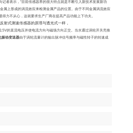
向记者表示，“目前传感器界的很大特点就是不断引入新技术发展新功
测金属上形成的涡流效应来检测金属产品的位置。由于不同金属涡流效应
显得力不从心，这就要求生产厂商在提高产品功能上下功夫。
反射式测速传感器的原理与透光式一样，
上5V的直流电压并使电流方向与磁场方向正交。当水通过涡轮开关壳推
体化振动变送器
由于涡轮流量计的输出脉冲信号频率与磁性转子的转速成