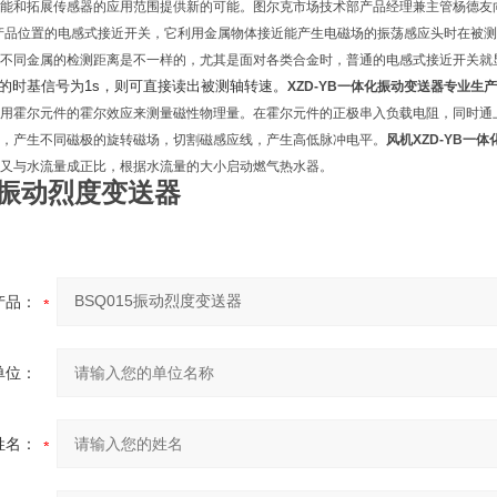
能和拓展传感器的应用范围提供新的可能。图尔克市场技术部产品经理兼主管杨德友
产品位置的电感式接近开关，它利用金属物体接近能产生电磁场的振荡感应头时在被
不同金属的检测距离是不一样的，尤其是面对各类合金时，普通的电感式接近开关就
的时基信号为1s，则可直接读出被测轴转速。
XZD-YB一体化振动变送器
专业生产
用霍尔元件的霍尔效应来测量磁性物理量。在霍尔元件的正极串入负载电阻，同时通
，产生不同磁极的旋转磁场，切割磁感应线，产生高低脉冲电平。
风机
XZD-YB一
又与水流量成正比，根据水流量的大小启动燃气热水器。
15振动烈度变送器
产品：
单位：
姓名：