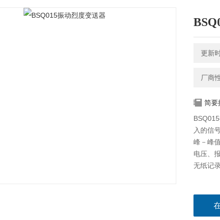
BS
更新时间
厂商
简要
BSQ0
入的信号
峰－峰
电压、报
无纸记录