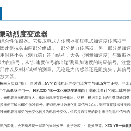
15振动烈度变送器
综合性传感器。它集压电式力传感器和压电式加速度传感器于一
因此阻抗头由两部分组成，一部分是力传感器，另一部分是加速
用时将小头（测力端）连向结构，大头（测量加速度）与激振器
振力的信号，从“加速度信号输出端”测量加速度的响应信号。注
部件以及材料试样的测量。无论是力传感器还是阻抗头，其信号
放大器。
极串入负载电阻，同时通上5V的直流电压并使电流方向与磁场方向正交。当水
产生高低脉冲电平。
由于涡轮流量计的输出脉冲信
风机
XZD-YB一体化振动变送器
，光电管反向电阻很大，输出端就没有信号输出。这样，根据圆盘上的孔数或缺口数
换器便可输出60个脉冲信号。若取电子计数器的时基信号为1s，则可直接读出被测
过光电管将感受的光变化转换为电信号变化，但它是通过光的反射来得到脉冲信号的
识的深化，会不断发现一些新的物理效应、化学效应、生物效应等。
XZD-YB一体