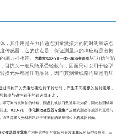
体，其作用是在力传递点测量激振力的同时测量该点
度传感器，它的优点是，保证测量点的响应就是激振
的施力杆相连。
从“力信号输
内蒙古
XZD-YB一体化振动变送器
意，阻抗头一般只能承受轻载荷，因而只可以用于轻型
转换元件都是压电晶体，因而其测量线路均应是电压
通过涡轮开关壳推动磁性转子转动时，产生不同磁极的旋转磁场，
号频率与磁性转子的转速成正比，
，即可测出被测轴的转速。圆盘孔或缺口数通常取为仍，因此被测轴每
轴转速。
XZD-YB一体化振动变送器
专业生产
反射式测速传感器的原理与
，通常是将反光材料粘贴于被测轴的测量部位上构成反射面。
化振动变送器
专业生产
利用这些新的效应可开发出相应的新型传感器，从