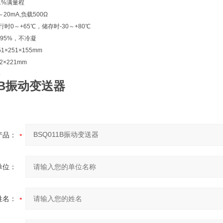
1%满量程
0mA,负载500Ω
时0～+65℃，储存时-30～+80℃
95%，不冷凝
×251×155mm
×221mm
5
1B振动变送器
产品：
单位：
姓名：