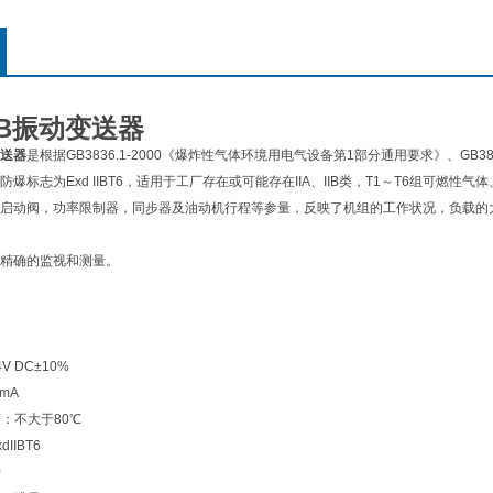
1B振动变送器
送器
是根据GB3836.1-2000《爆炸性气体环境用电气设备第1部分通用要求》、GB3
爆标志为Exd IIBT6，适用于工厂存在或可能存在IIA、IIB类，T1～T6组可燃
启动阀，功率限制器，同步器及油动机行程等参量，反映了机组的工作状况，负载的大
精确的监视和测量。
 DC±10%
mA
度：不大于80℃
IIBT6
0