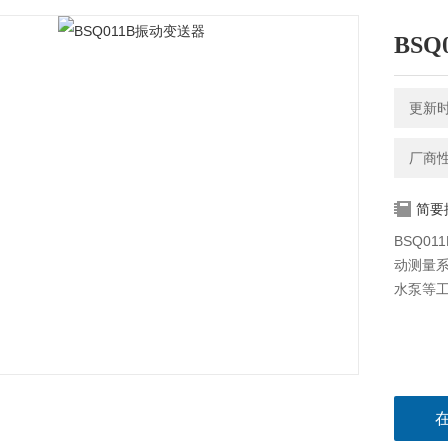
BS
更新时间
厂商
简要
BSQ0
动测量系
水泵等