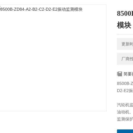
850
模块
更新时间
厂商
简要
8500B-
D2-E
汽轮机
油动机
监测保