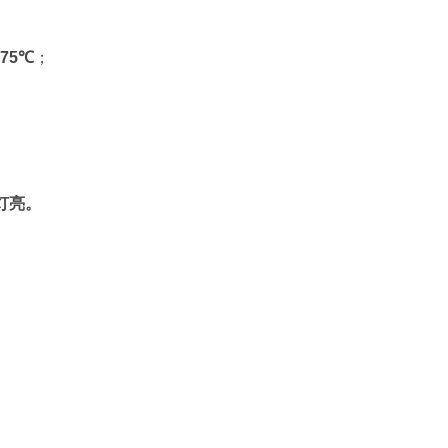
75
℃
；
；
灯亮。