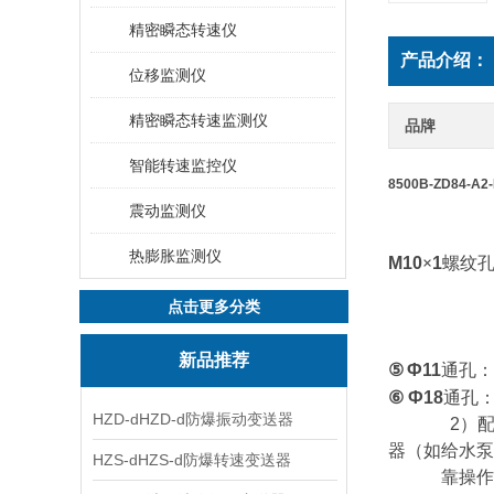
精密瞬态转速仪
产品介绍：
位移监测仪
精密瞬态转速监测仪
品牌
智能转速监控仪
8500B-ZD84-A
震动监测仪
热膨胀监测仪
M10
×
1
螺纹
点击更多分类
新品推荐
⑤
Ф11
通孔：
⑥
Ф18
通孔
HZD-dHZD-d防爆振动变送器
2
）
器（如给水泵
HZS-dHZS-d防爆转速变送器
靠操作