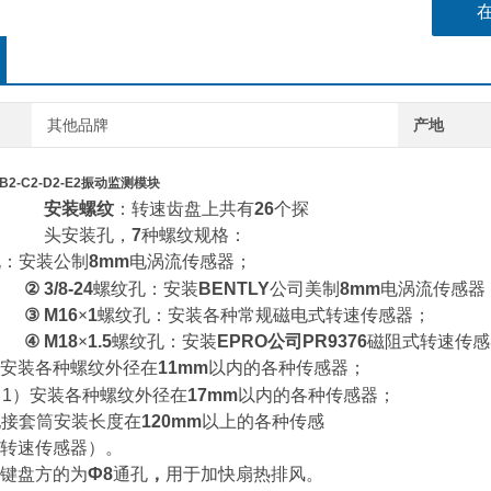
其他品牌
产地
2-B2-C2-D2-E2振动监测模块
安装螺纹
：转速齿盘上共有
26
个探
头安装孔，
7
种螺纹规格：
孔：安装公制
8mm
电涡流传感器；
②
3/8-24
螺纹孔：安装
BENTLY
公司美制
8mm
电涡流传感器
③
M16
×
1
螺纹孔：安装各种常规磁电式转速传感器；
④
M18
×
1.5
螺纹孔：安装
EPRO
公司
PR9376
磁阻式转速传感
安装各种螺纹外径在
11mm
以内的各种传感器；
：
1
）安装各种螺纹外径在
17mm
以内的各种传感器；
配接套筒安装长度在
120mm
以上的各种传感
转速传感器）。
键盘方的为
Ф8
通孔
，
用于加快扇热排风。