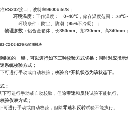
准
RS232
接口，波特率
9600bits/S
；
环境温度：
工作温度：
0~40
℃
，储存温度范围：
-30℃
~
环境条件：防尘、防潮（
95%
不冷凝）；
物理参数：
铝合金箱体，长
350mm
、
宽
230mm
、
高
340mm
。
2-B2-C2-D2-E2振动监测模块
能键区的
键，可以进行如下三种校验方式切换；同时对应指示
速系统校验方式；
下可进行手动或自动校验；
校验台*开机状态为该状态下。
式；
式下可进行手动或自动校验，但除
零速
和
反转
试验不能执行。
校验仪表方式；
下可进行手动或自动校验，但除
零速
和
反转
试验不能执行。