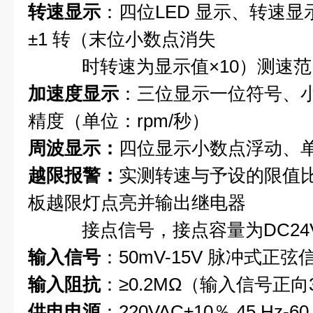
转速显示
：四位LED 显示、转速
±1 转（末位小数点消失
时转速为显示值×10）测速范围0～
加速度显示
：三位显示一位符号、
精度（单位：rpm/秒）
周波显示：
四位显示小数点浮动、单
越限报警：
实测转速与予设的限值
板越限灯点亮并输出继电器
接点信号，接点容量为DC24V、3A
输入信号
：50mV-15V 脉冲式正弦
输入阻抗
：≥0.2MΩ（输入信号正向
供电电源
：220VAC±10％ 45 Hz-60