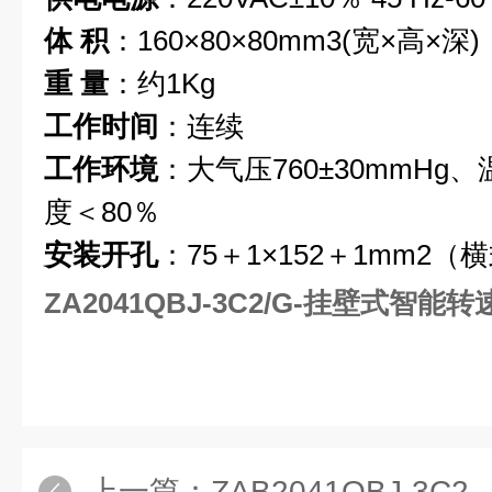
体 积
：160×80×80mm3(宽×高×深)
重 量
：约1Kg
工作时间
：连续
工作环境
：大气压760±30mmHg、
度＜80％
安装开孔
：75＋1×152＋1mm2（
ZA2041QBJ-3C2/G-挂壁式智能
上一篇：
ZAB2041QBJ-3C2，QB