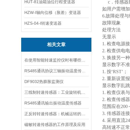
HUT-81油箱油位行程变送器
c．传感器
如用户需增加
HZW-I轴向位移（胀差）变送器
6.故障处理
故障现象
HZS-04-I转速变送器
处理方法
无显示
1. 检查电源
相关文章
2. 检查供
3. 换接另一
在使用智能转速监控仪时有哪些需要我们注意的呢
显示数字不准
RS485通讯协议三轴振动温度传感器
1. 按‘RST’；
2. 重新设
DF9032热膨胀监测仪
显示数字乱跳
三线制转速传感器：工业旋转机械的精准监测核心
1. 检查仪
2. 检查传
RS485通讯输出振动温度传感器
范围应在200
3. 传感器
正反转转速传感器：机械运转的智能监控者
4. 采用直流
磁敏转速传感器的工作原理及应用
高转速不正常