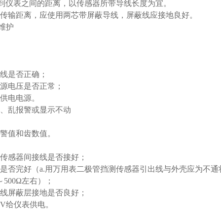
到仪表之间的距离，以传感器所带导线长度为宜。
传输距离，应使用两芯带屏蔽导线，屏蔽线应接地良好。
与维护
接线是否正确；
电电源电压是否正常；
种供电电源。
、乱报警或显示不动
置报警值和齿数值。
表与传感器间接线是否接好；
感器是否完好（a.用万用表二极管挡测传感器引出线与外壳应为不通
～500Ω左右）；
连接线屏蔽层接地是否良好；
24V给仪表供电。