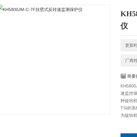
KH
仪
更新时间
厂商
简要
KH58
速监控
种旋转
TSI的
为旋转