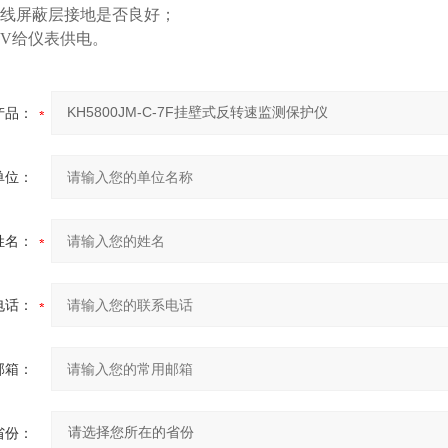
连接线屏蔽层接地是否良好；
24V给仪表供电。
产品：
单位：
姓名：
电话：
邮箱：
省份：