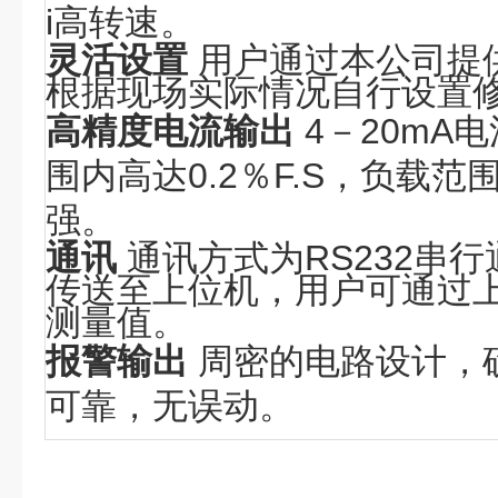
i高转速。
灵活设置
用户通过本公司提
根据现场实际情况自行设置
高精度电流输出
4
－
20mA
电
围内高达
0.2
％
F.S
，负载范
强。
通讯
通讯方式为
RS232
串行
传送至上位机，用户可通过
测量值。
报警输出
周密的电路设计，
可靠，无误动。