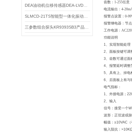
齿数：
1-255
任意
DEA油动机位移传感器DEA-LVDT-50-3
电流输出：
4-20m
SLMCD-21TS智能型一体化振动变送器
报警点设置：
0-9
报警继电器：节点
三参数组合探头KR9393SB3产品更新
工作电源：
AC22
功能说明
1、实现智能处理
2、面板按键可调
3、齿数可通过面
4、报警延时调整
5、具有上、掉电
6、后面板上有与
电气指标：
1、外接电源；220V
2、输入
信号：接受一个W
波形：正弦波或脉
幅值：≥10VAC
输入阻抗：>10K