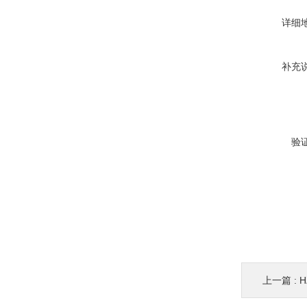
详细
补充
验
上一篇 :
H