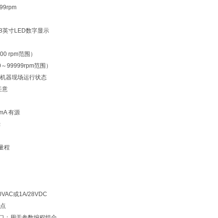
9rpm
8英寸LED数字显示
000 rpm范围）
00～99999rpm范围）
：机器现场运行状态
任意
mA 有源
Ω
满量程
VAC或1A/28VDC
点
接口：用于参数编程组合