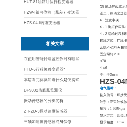
HUT-81油箱油位行程变送器
(3) 磁场屏蔽罩
HZW-I轴向位移（胀差）变送器
图二．振动变送器
4．注意事项
HZS-04-I转速变送器
4．1 测振仪应
4．2 运输过程
接线方式：红线-接
相关文章
蓝线-4-20mA 接
固定螺钉M10
在使用智能转速监控仪时有哪些需要我们注意的呢
φ70
4-φ6
HTD-6行程位移变送器*
不小于3mm
HZS-0
本篇看完你就知道什么是便携式测振仪了
电气指标：
DF9032热膨胀监测仪
输入信号：可接受
振动传感器的分类简析
波形：正弦波或脉
量程：
1-9999rpm
ZH-ZD-3振动速度传感器
显示方式：四位
0.
三轴加速度传感器终身保修
显示精度：
1rpm