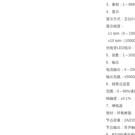
3、量程：1～9999
4、显示
显示方式：五位0.
显示精度：
±1 rpm（0～10
±10 rpm（100
光电管LED指示
5、齿数：1～20
6、输出
电流输出：4～20
输出负载：≤500
6、报警点设置
范围：0～99%
精确度：±0.1%
7、继电器
密封：环氧树脂
节点容量：2A/220
节点输出：常开触
8、RS485通讯