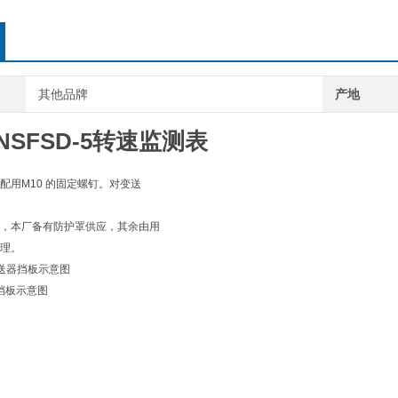
其他品牌
产地
4NSFSD-5转速监测表
配用M10 的固定螺钉。对变送
，本厂备有防护罩供应，其余由用
理。
送器挡板示意图
气档板示意图