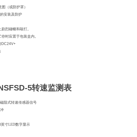
示意图（或防护罩）
的安装及防护
防止剧烈碰幢和敲打。
和贮存时应置于包装盒内。
DC24V+
地
4NSFSD-5转速监测表
磁阻式转速传感器信号
冲
8
英寸
LED
数字显示