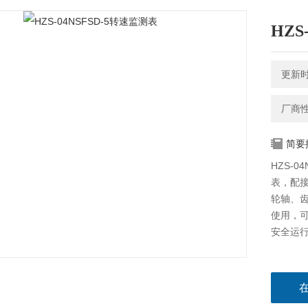
HZS
更新时间
厂商
简要
HZS-
表，配
轮轴、齿
使用，
安全运