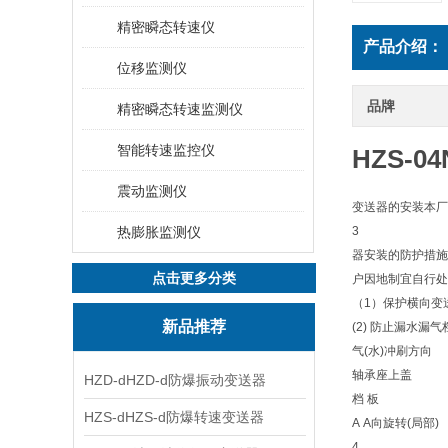
精密瞬态转速仪
产品介绍：
位移监测仪
品牌
精密瞬态转速监测仪
智能转速监控仪
HZS-0
震动监测仪
变送器的安装本厂
热膨胀监测仪
3
器安装的防护措施
点击更多分类
户因地制宜自行处
（1）保护横向变
新品推荐
(2) 防止漏水漏
气(水)冲刷方向
轴承座上盖
HZD-dHZD-d防爆振动变送器
档 板
HZS-dHZS-d防爆转速变送器
A A向旋转(局部)
4