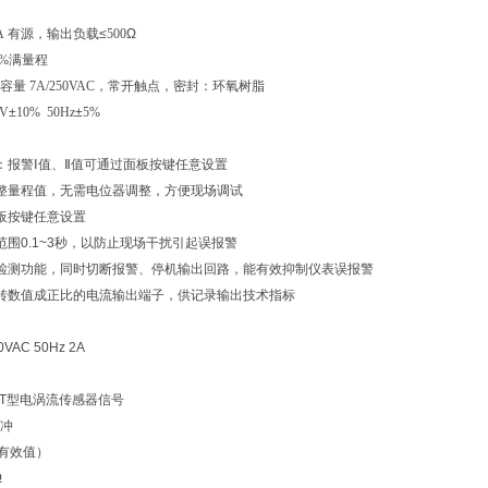
A
有源，输出负载
≤
500
Ω
9%
满量程
容量
7A/250VAC
，常开触点，密封：环氧树脂
0V
±
10% 50Hz
±
5%
：报警Ⅰ值、Ⅱ值可通过面板按键任意设置
整量程值，无需电位器调整，方便现场调试
板按键任意设置
范围0.1~3秒，以防止现场干扰引起误报警
检测功能，同时切断报警、停机输出回路，能有效抑制仪表误报警
转数值成正比的电流输出端子，供记录输出技术指标
AC 50Hz 2A
T型电涡流传感器信号
冲
（有效值）
Ω