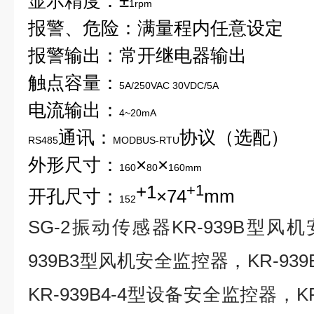
显示精度：±
1rpm
报警、危险：满量程内任意设定
报警输出：常开继电器输出
触点容量：
5A/250VAC 30VDC/5A
电流输出：
4~20mA
通讯：
协议（选配）
RS485
MODBUS-RTU
外形尺寸：
×
×
160
80
160mm
+1
+1
开孔尺寸：
×
74
mm
152
SG-2
振动传感器KR-939B型风
939B3型风机安全监控器，KR-9
KR-939B4-4型设备安全监控器，