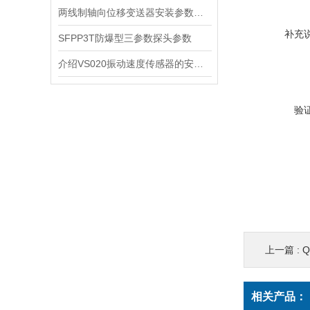
两线制轴向位移变送器安装参数说明
补充
SFPP3T防爆型三参数探头参数
介绍VS020振动速度传感器的安装方式
验
上一篇 :
Q
相关产品：