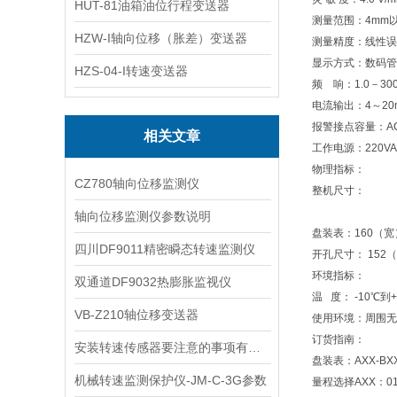
HUT-81油箱油位行程变送器
测量范围：4mm
HZW-I轴向位移（胀差）变送器
测量精度：线性误
显示方式：数码管
HZS-04-I转速变送器
频 响：1.0－300
电流输出：4～20
报警接点容量：AC22
相关文章
工作电源：220VAC
物理指标：
CZ780轴向位移监测仪
整机尺寸：
轴向位移监测仪参数说明
盘装表：160（宽
四川DF9011精密瞬态转速监测仪
开孔尺寸： 152
环境指标：
双通道DF9032热膨胀监视仪
温 度： -10℃到
VB-Z210轴位移变送器
使用环境：周围无
订货指南：
安装转速传感器要注意的事项有哪些
盘装表：AXX-BXX
机械转速监测保护仪-JM-C-3G参数
量程选择AXX：01- -