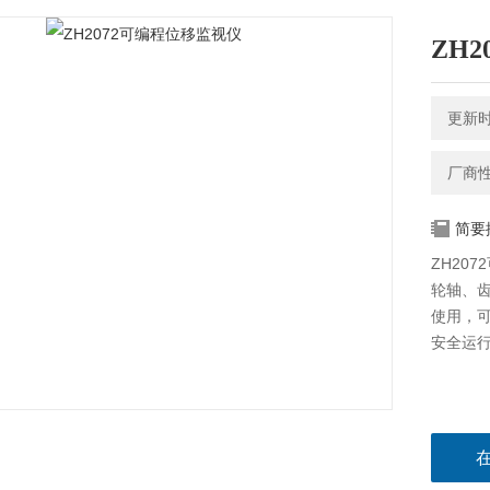
ZH
更新时间
厂商
简要
ZH20
轮轴、齿
使用，
安全运