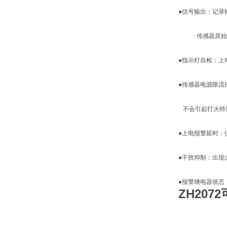
●信号输出：记录输
传感器原始信号
●指示灯自检：上
●传感器电源限流
不会引起打火特
●上电报警延时：
●干扰抑制：出现
●报警继电器状态
ZH20