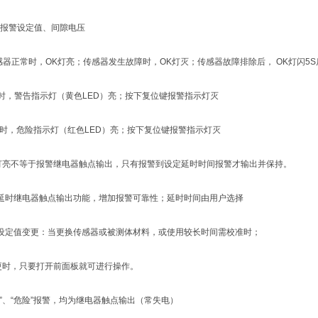
设定值、间隙电压
器正常时，OK灯亮；传感器发生故障时，OK灯灭；传感器故障排除后， OK灯闪5
时，警告指示灯（黄色LED）亮；按下复位键报警指示灯灭
时，危险指示灯（红色LED）亮；按下复位键报警指示灯灭
灯亮不等于报警继电器触点输出，只有报警到设定延时时间报警才输出并保持。
延时继电器触点输出功能，增加报警可靠性；延时时间由用户选择
设定值变更：当更换传感器或被测体材料，或使用较长时间需校准时；
更时，只要打开前面板就可进行操作。
告”、“危险”报警，均为继电器触点输出（常失电）