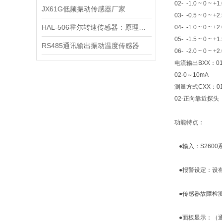
02- -1.0 ~ 0 ~ +
JX61G低频振动传感器厂家
03- -0.5 ~ 0 ~ +
HAL-506霍尔转速传感器：原理、应用与性能解析
04- -1.0 ~ 0 ~ +
05- -1.5 ~ 0 ~ +
RS485通讯输出振动温度传感器
06- -2.0 ~ 0 ~ +
电流输出BXX：01
02-0～10mA
测量方式CXX：0
02-正向靠近探头
功能特点：
●输入：S260
●报警设定：设有
●传感器故障检测
●面板显示：（