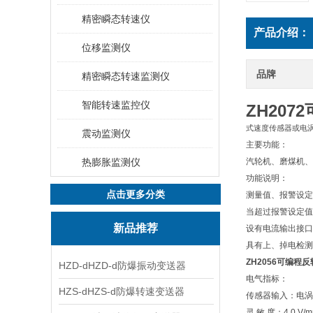
精密瞬态转速仪
产品介绍：
位移监测仪
品牌
精密瞬态转速监测仪
智能转速监控仪
ZH20
式速度传感器或电
震动监测仪
主要功能：
热膨胀监测仪
汽轮机、磨煤机、
功能说明：
点击更多分类
测量值、报警设定
当超过报警设定值
新品推荐
设有电流输出接口
具有上、掉电检测
ZH2056可编程
HZD-dHZD-d防爆振动变送器
电气指标：
HZS-dHZS-d防爆转速变送器
传感器输入：电涡
灵 敏 度：4.0 V/m