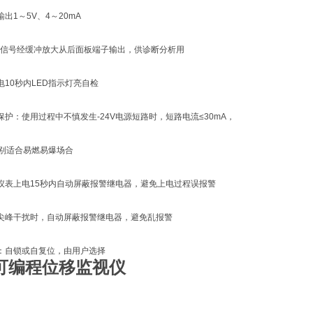
出1～5V、4～20mA
经缓冲放大从后面板端子输出，供诊断分析用
电10秒内LED指示灯亮自检
保护：使用过程中不慎发生-24V电源短路时，短路电流≤30mA，
别适合易燃易爆场合
仪表上电15秒内自动屏蔽报警继电器，避免上电过程误报警
尖峰干扰时，自动屏蔽报警继电器，避免乱报警
：自锁或自复位，由用户选择
72可编程位移监视仪