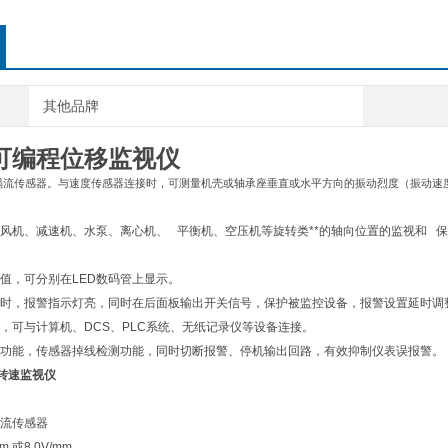
其他品牌
72可编程位移监视仪
涡流传感器。与速度传感器连接时，可测量机壳或轴承座垂直或水平方向的振动烈度（振动速
风机、减速机、水泵、离心机、 平衡机、空压机等旋转类**的轴向位置的监视和 
值，可分别在LED数码管上显示。
时，报警指示灯亮，同时在后面板输出开关信号，保护被监控设备，报警设置延时调整
，可与计算机、DCS、PLC系统、无纸记录仪等设备连接。
功能，传感器掉线检测功能，同时切断报警、停机输出回路，有效抑制仪表误报警。
反转速监视仪
流传感器
m 或8.0V/mm