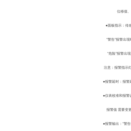
位移值、报警
●面板指示：传感
“警告”报警出现
“危险”报警出现
注意：报警指示
●报警延时：报警
●仪表校准和报警
报警值 需要变
●报警输出：“警