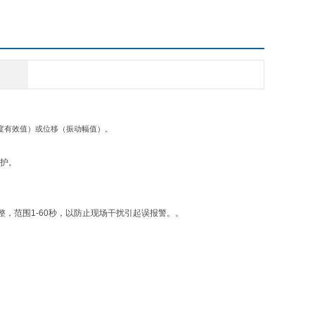
度有效值）或位移（振动幅值）。
保护。
，范围1-60秒，以防止现场干扰引起误报警。。