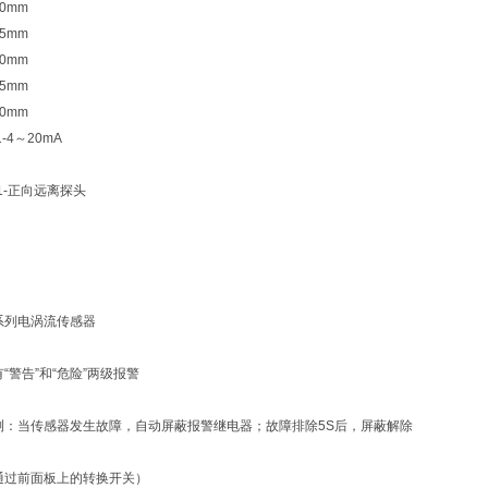
1.0mm
2.5mm
2.0mm
1.5mm
2.0mm
-4～20mA
1-正向远离探头
0系列电涡流传感器
“警告”和“危险”两级报警
：当传感器发生故障，自动屏蔽报警继电器；故障排除5S后，屏蔽解除
通过前面板上的转换开关）