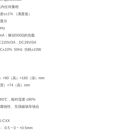
以内任何量程
差≤±1% （满度值）
显示
Hz
mA；驱动500Ω的负载
0V/3A，DC28V/3A
±10% 50Hz 功耗≤10W
）×80（高）×160（深）mm
（宽）×74（高）mm
+60℃，相对湿度 ≤90%
腐蚀性、无强磁场等场合
-CXX
0.5 ~ 0 ~ +0.5mm