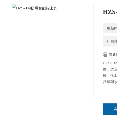
HZ
更新时间
厂商
简要
HZS-
度。适合
械、化
及早期