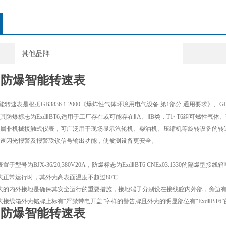
其他品牌
4d防爆智能转速表
智能转速表是根据GB3836.1-2000《爆炸性气体环境用电气设备 第1部分 通用要求》、GB
防爆标志为ExdⅡBT6,适用于工厂存在或可能存在ⅡA、ⅡB类，T1~T6组可燃性气
属非机械接触式仪表，可广泛用于现场显示汽轮机、柴油机、压缩机等旋转设备的转
速闪光报警及报警联锁信号输出功能，使被测设备更安全。
置于型号为BJX-36/20,380V20A，防爆标志为ExdⅡBT6 CNEx03.1330的隔爆型
速表正常运行时，其外壳高表面温度不超过80℃
转速表的内外接地是确保其安全运行的重要措施，接地端子分别设在接线腔内外部，旁边
速表接线箱外壳铭牌上标有“严禁带电开盖”字样的警告牌且外壳的明显部位有“ExdⅡBT6
4d防爆智能转速表