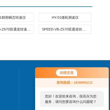
011精密瞬态转速仪
HY-01微机测速仪
TS660-VB-Z670双通道转速监测仪
SPEED-VB-Z570双通道转速/零转速监测表
在线交流
联系我们
咨询热线：18180094232
您好！欢迎前来咨询，很高兴为您
服务，请问您要咨询什么问题呢？