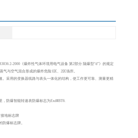
3836.2-2000《爆炸性气体环境用电气设备 第2部分 隔爆型“d”》的规定
体、蒸气与空气混合形成的爆炸危险1区、2区场所。
速。采用的变换器线路与表头一体化的结构，使工作更可靠、测量更精
接线箱里，防爆智能转速表防爆标志为ExdⅡBT6.
有接地标志牌
”的防爆标志牌。