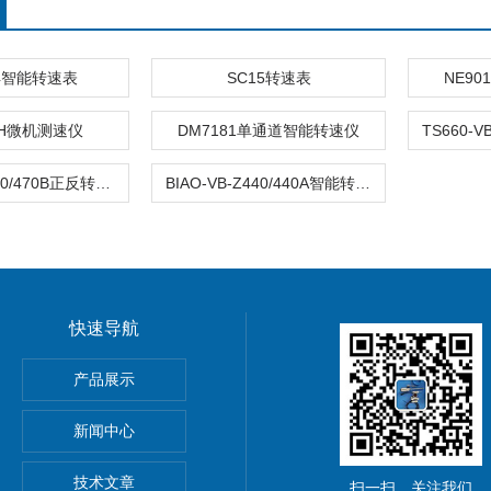
04智能转速表
SC15转速表
NE9
ACH微机测速仪
DM7181单通道智能转速仪
QAN-VB-Z470/470B正反转监测仪
BIAO-VB-Z440/440A智能转速/零转速检测仪
快速导航
产品展示
器
新闻中心
技术文章
扫一扫，关注我们