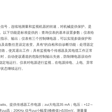
信号，连续地测量和监视机器的转速，对机械提供保护。是
成。以下功能是标准提供的：查询仪表的基本设置参数；仪表给
态指示、输出；仪表有三个控制继电器，可以实现多级保护和
险及齿数任意设定改变。具有*的自检和自诊断功能：处理器定
旁路，使其退出工作；具有监视每个传感器及其电缆工作正常
故障发生时，自动使该通道的危险控制输出失效，防制继电器误动作
、高稳定地运行。仪表对电源进行监视，在电源掉电、上电、异常
持状态继续运行。
ts。提供传感器工作电源；zui大电流35 mA；电压：+12～
i高：20KHz.信号zui小幅度(峰峰值)≮100mV。测量量