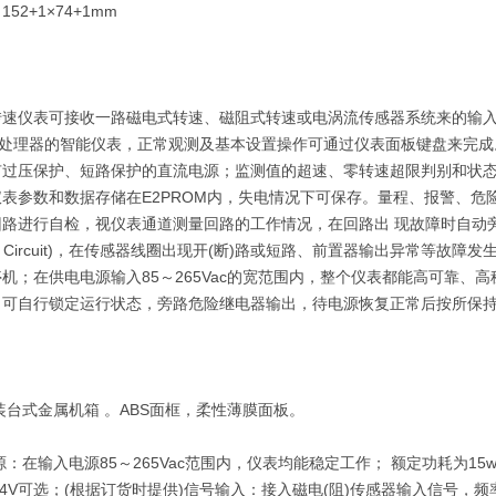
+1×74+1mm
仪表可接收一路磁电式转速、磁阻式转速或电涡流传感器系统来的输入
SP处理器的智能仪表，正常观测及基本设置操作可通过仪表面板键盘来完
有过压保护、短路保护的直流电源；监测值的超速、零转速超限判别和状
表参数和数据存储在E2PROM内，失电情况下可保存。量程、报警、危
回路进行自检，视仪表通道测量回路的工作情况，在回路出 现故障时自动
K Circuit)，在传感器线圈出现开(断)路或短路、前置器输出异常等
机；在供电电源输入85～265Vac的宽范围内，整个仪表都能高可靠
，可自行锁定运行状态，旁路危险继电器输出，待电源恢复正常后按所保
台式金属机箱 。ABS面框，柔性薄膜面板。
输入电源85～265Vac范围内，仪表均能稳定工作； 额定功耗为15wat
～-24V可选；(根据订货时提供)信号输入：接入磁电(阻)传感器输入信号，频率zu