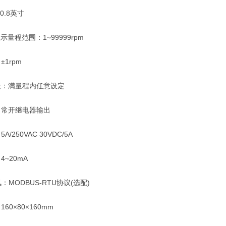
.8英寸
程范围：1~99999rpm
1rpm
满量程内任意设定
常开继电器输出
50VAC 30VDC/5A
~20mA
MODBUS-RTU协议(选配)
×80×160mm