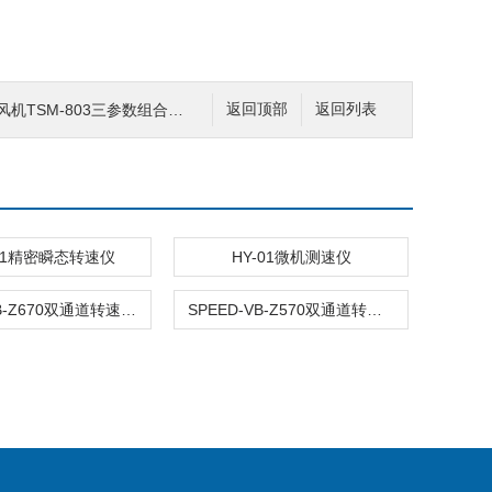
风机TSM-803三参数组合探头
返回顶部
返回列表
011精密瞬态转速仪
HY-01微机测速仪
TS660-VB-Z670双通道转速监测仪
SPEED-VB-Z570双通道转速/零转速监测表