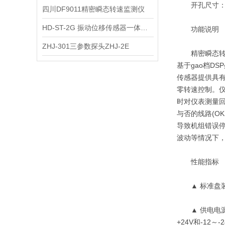
开孔尺寸：152
四川DF9011精密瞬态转速监测仪
HD-ST-2G 振动位移传感器一体化变送器
功能说明
ZHJ-301三参数探头ZHJ-2E
精密瞬态转速
基于gao档D
传感器提供具
零转速控制。仪
时对仪表测量
与否的线路(O
导致机组错误停
波动等情况下
性能指标
▲ 标准盘装
▲ 供电电源：在
+24V和-12