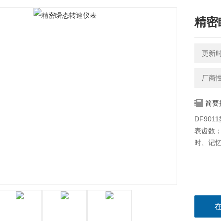
精密
更新时间
厂商
简要
DF90
表齿数；
时、记