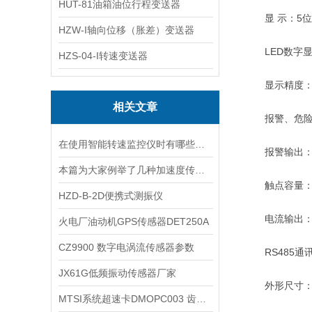
HUT-81油箱油位行程变送器
显 示：5位0
HZW-I轴向位移（胀差）变送器
LED数字显示量
HZS-04-I转速变送器
显示精度：±
相关文章
报警、危险：
在使用智能转速监控仪时有哪些需要我们注意的呢
报警输出：
本篇为大家例举了几种加速度传感器的应用，快来看看
触点容量：5A/2
HZD-B-2D便携式测振仪
电流输出：4
火电厂油动机GPS传感器DET250A
CZ9900 数字电涡流传感器参数
RS485通讯：
JX61G低频振动传感器厂家
外形尺寸：160
MTSI系统超速卡DMOPC003 齿数设置