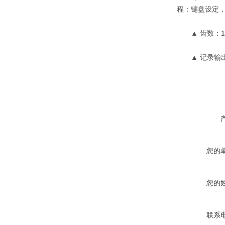
程：键盘设定，任
▲ 齿数：1～
▲ 记录输出：
您的
您的
联系