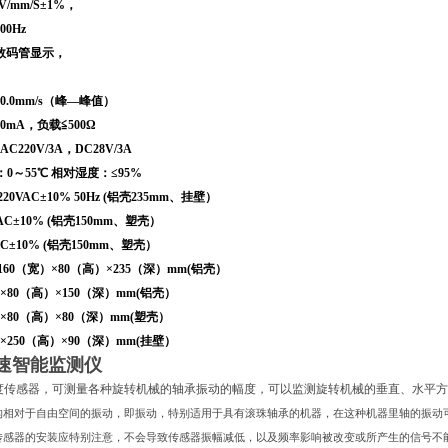
/mm/S±
1%
，
200Hz
数码管显示，
50.0mm/s
（峰—峰值）
20mA
，负载≦
500
Ω
AC220V/3A
，
DC28V/3A
：
0
～
55
℃ 相对湿度：≤
95%
220VAC
±
10% 50Hz (
铝壳
235mm
、挂壁）
AC
±
10% (
铝壳
150mm
、塑壳）
DC
±
10% (
铝壳
150mm
、塑壳）
160
（宽）×
80
（高）×
235
（深）
mm(
铝壳）
×
80
（高）×
150
（深）
mm(
铝壳）
×
80
（高）×
80
（深）
mm(
塑壳）
×
250
（高）×
90
（深）
mm(
挂壁）
0转速智能监测仪
速度传感器，可测量各种旋转机械的轴承振动的幅度，可以监测旋转机械的垂直、水平
构相对于自由空间的振动，即振动，特别适用于具有滚珠轴承的机器，在这种机器里轴的振动
传感器的安装应特别注意，不会导致传感器振幅减低，以及频率影响被改变或所产生的信号不