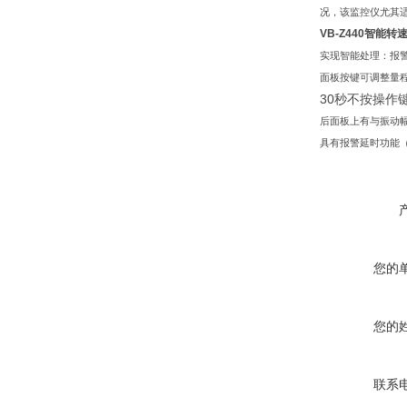
况，该监控仪尤其
VB-Z440智能
实现智能处理：报警
面板按键可调整量
30秒不按操作
后面板上有与振动
具有报警延时功能（0
您的
您的
联系