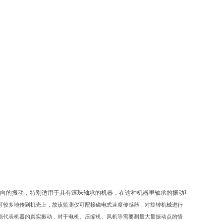
方向的振动，特别适用于具有滚珠轴承的机器，在这种机器里轴承的振动可较多地传到机
可较多地传到机壳上，故该监测仪可配接磁电式速度传感器，对旋转机械进行
能代表机器的真实振动，对于电机、压缩机、风机等需要测量大量振动点的情