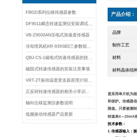
FBGD系列位移传感器参数
产品介绍：
DF9011瞬态转速监测仪安装调试免费指导
品牌
VB-Z9500AN压电式加速度传感器
制作工艺
冷却塔风机KR-939SB3三参数组合探头
QBJ-CS-1磁电式转速传感器的技术亮点解析
材料
磁阻式转速传感器的安装注意事项
材料晶体结
VRT-2T振动温度变送器原理介绍与工业现场安装要点
正反转转速传感器的相关小常识，一起来了解一下
是采用单片机为核
和保护。传感器信
轴向位移监测仪参数说明
限值。只要被测转
低频振动传感器产品更新
转速表4～20mA
技术参数：
1.
传感器输入：振