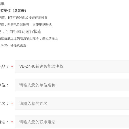
适用。
转速监测仪（盘装表）
Ⅰ值、Ⅱ值可通过面板按键任意设置
程值，无需电位器调整，方便现场调试
键，可自行回到运行状态
幅度值成正比的电流输出端子，供记录输出
~25.5秒任意设置）
产品：
单位：
姓名：
电话：