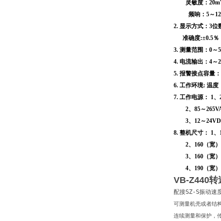
灵敏度：20mV
频响：
5
～
1
2.
显示方式：
3
位
准确度
:
±
0.5
％
3.
测量范围：
0
～
4.
电流输出：
4
～
5.
报警接点容量：
6.
工作环境
:
温度
7.
工作电源：
1
、
2
、
85
～
265V
3
、
12
～
24V
8.
整机尺寸：
1
、
2
、
160
（宽）
3
、
160
（宽）
4
、
190
（宽）
VB-Z44
配接SZ-S振动
可测量机壳或者结
连续测量和保护，