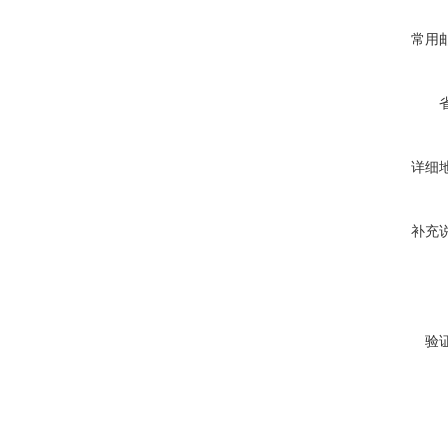
常用
详细
补充
验